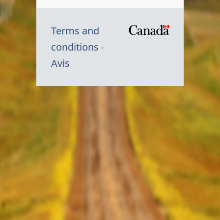
Terms and
/
conditions
Symbole
Avis
du
gouvernem
du
Canada