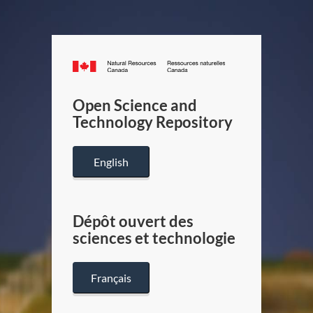
Canada.ca
/
Gouverneme
Open Science and
du
Technology Repository
Canada
English
Dépôt ouvert des
sciences et technologie
Français