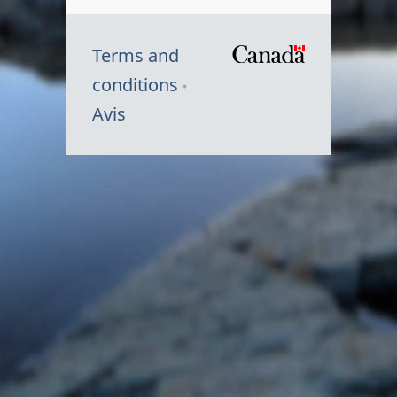
Terms and
/
conditions
Symbole
Avis
du
gouvernem
du
Canada