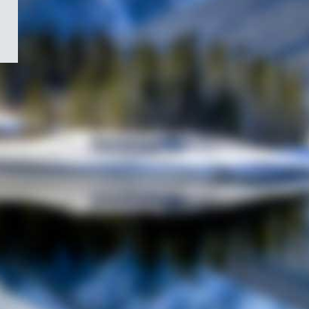
/
Symbole
du
gouvernement
du
Canada