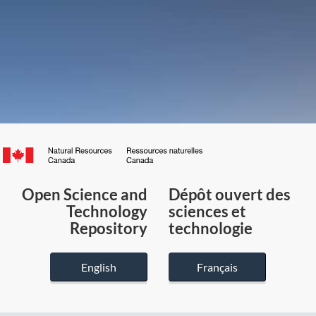
Canada.ca
/
Gouvernement
Open Science and
Dépôt ouvert des
du
Technology
sciences et
Canada
Repository
technologie
English
Français