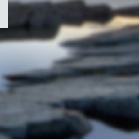
/
Symbole
du
gouvernement
du
Canada