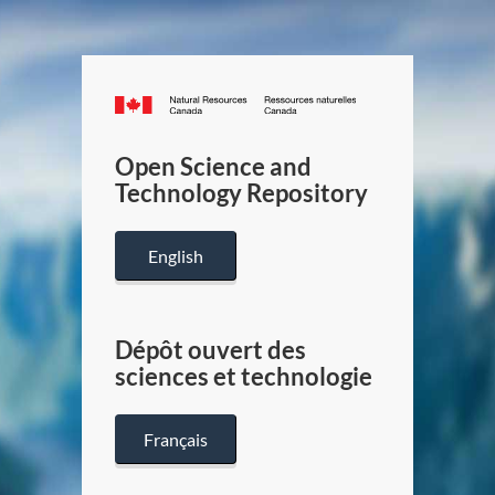
Canada.ca
/
Gouverneme
Open Science and
du
Technology Repository
Canada
English
Dépôt ouvert des
sciences et technologie
Français