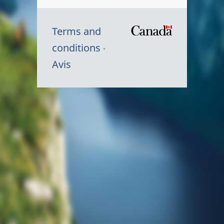
Terms and
/
conditions
Symbole
Avis
du
gouvernem
du
Canada