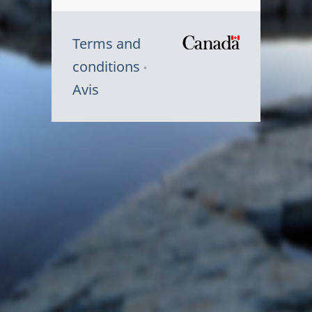
Terms and
/
conditions
Symbole
Avis
du
gouvernem
du
Canada