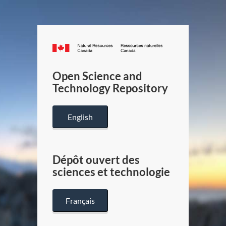
Canada.ca
/
Gouverneme
Open Science and
du
Technology Repository
Canada
English
Dépôt ouvert des
sciences et technologie
Français