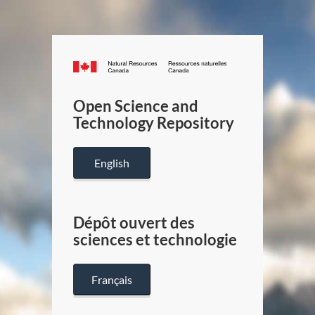
Canada.ca
/
Gouverneme
Open Science and
du
Technology Repository
Canada
English
Dépôt ouvert des
sciences et technologie
Français