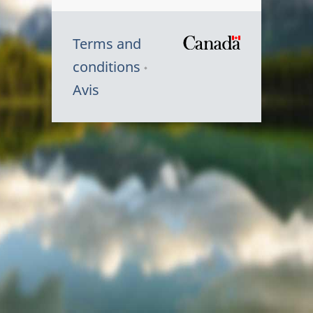
Terms and
/
conditions
Symbole
Avis
du
gouvernem
du
Canada