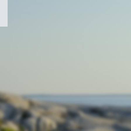
/
Symbole
du
gouvernement
du
Canada