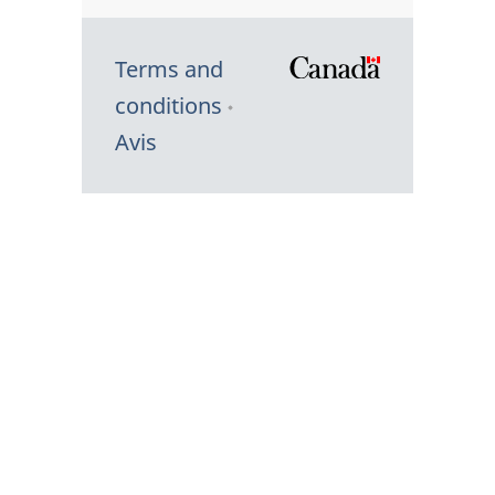
Terms and
/
conditions
Symbole
Avis
du
gouvernem
du
Canada