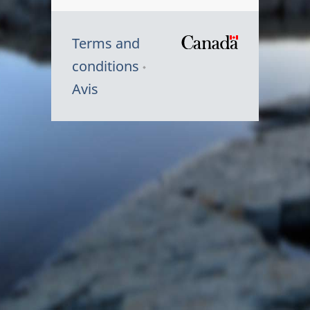
Terms and
/
conditions
Symbole
Avis
du
gouvernem
du
Canada