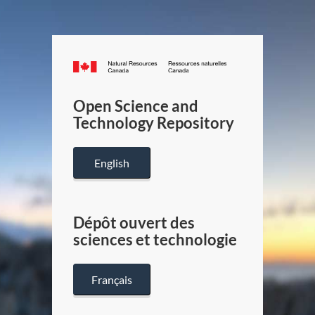
Canada.ca
/
Gouverneme
Open Science and
du
Technology Repository
Canada
English
Dépôt ouvert des
sciences et technologie
Français