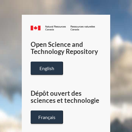
Canada.ca
/
Gouverneme
Open Science and
du
Technology Repository
Canada
English
Dépôt ouvert des
sciences et technologie
Français