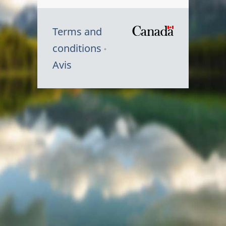
Terms and
/
conditions
Symbole
Avis
du
gouvernem
du
Canada