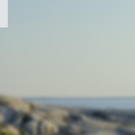
/
Symbole
du
gouvernement
du
Canada