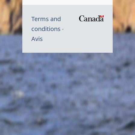
Terms and
/
conditions
Symbole
Avis
du
gouvernem
du
Canada