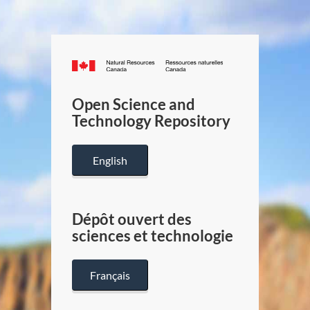
Canada.ca
/
Gouverneme
Open Science and
du
Technology Repository
Canada
English
Dépôt ouvert des
sciences et technologie
Français