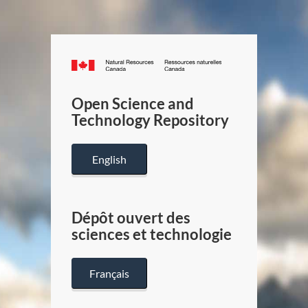
Canada.ca
/
Gouverneme
Open Science and
du
Technology Repository
Canada
English
Dépôt ouvert des
sciences et technologie
Français