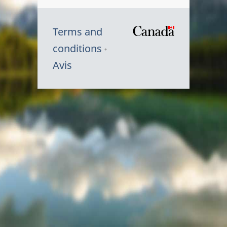
Terms and
/
conditions
Symbole
Avis
du
gouvernem
du
Canada