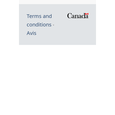
Terms and
/
conditions
Symbole
Avis
du
gouvernem
du
Canada