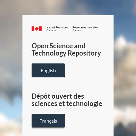
Canada.ca
/
Gouverneme
Open Science and
du
Technology Repository
Canada
English
Dépôt ouvert des
sciences et technologie
Français