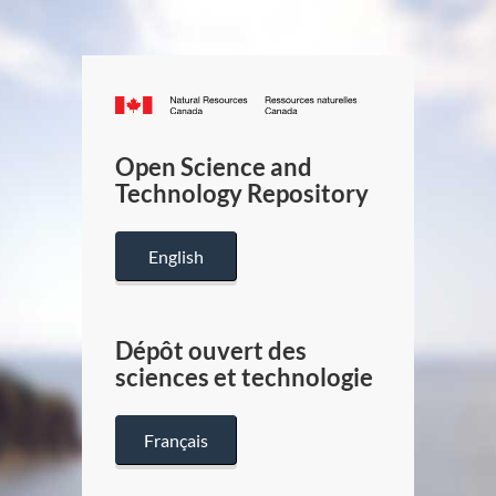
Canada.ca
/
Gouverneme
Open Science and
du
Technology Repository
Canada
English
Dépôt ouvert des
sciences et technologie
Français