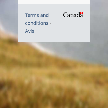
Terms and
/
conditions
Symbole
Avis
du
gouvernem
du
Canada