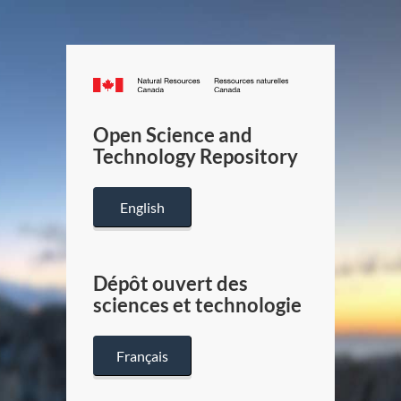
Canada.ca
/
Gouverneme
Open Science and
du
Technology Repository
Canada
English
Dépôt ouvert des
sciences et technologie
Français