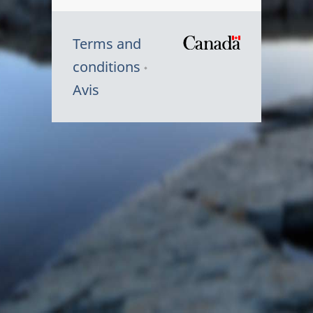
Terms and
/
conditions
Symbole
Avis
du
gouvernem
du
Canada