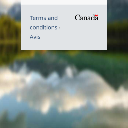
Terms and
/
conditions
Symbole
Avis
du
gouvernem
du
Canada