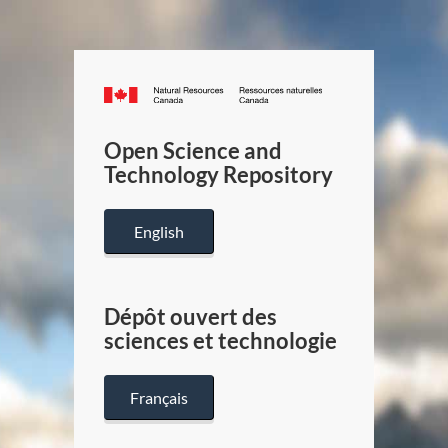
Canada.ca
/
Gouverneme
Open Science and
du
Technology Repository
Canada
English
Dépôt ouvert des
sciences et technologie
Français