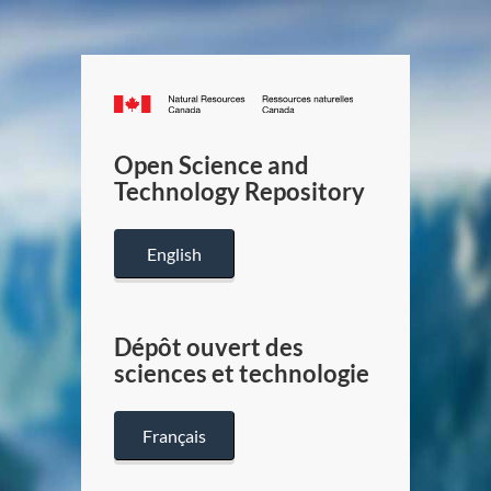
Canada.ca
/
Gouverneme
Open Science and
du
Technology Repository
Canada
English
Dépôt ouvert des
sciences et technologie
Français