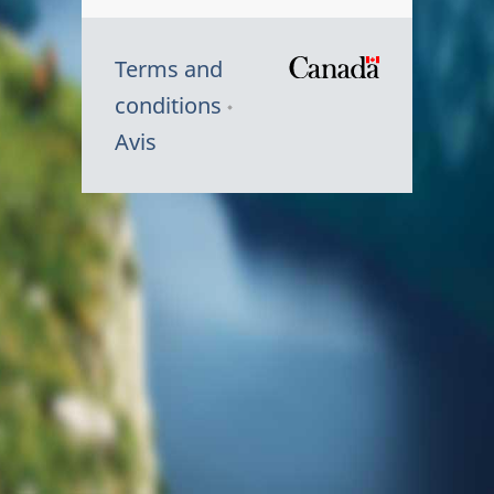
Terms and
/
conditions
Symbole
Avis
du
gouvernem
du
Canada