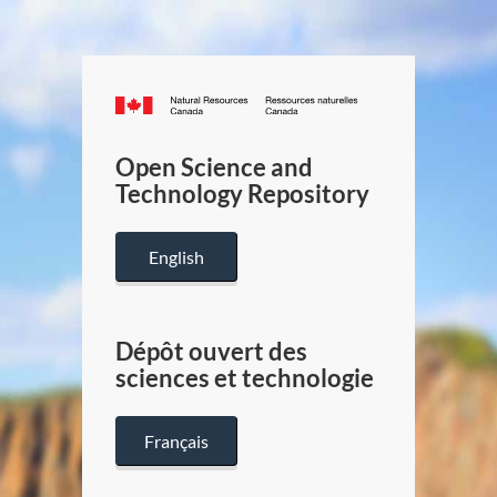
Canada.ca
/
Gouverneme
Open Science and
du
Technology Repository
Canada
English
Dépôt ouvert des
sciences et technologie
Français