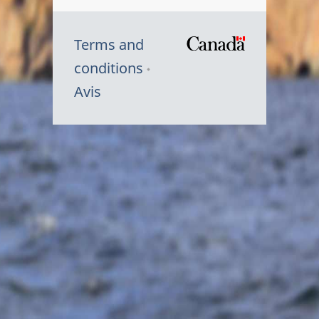
Terms and
/
conditions
Symbole
Avis
du
gouvernem
du
Canada