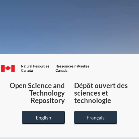
Canada.ca
/
Gouvernement
Open Science and
Dépôt ouvert des
du
Technology
sciences et
Canada
Repository
technologie
English
Français