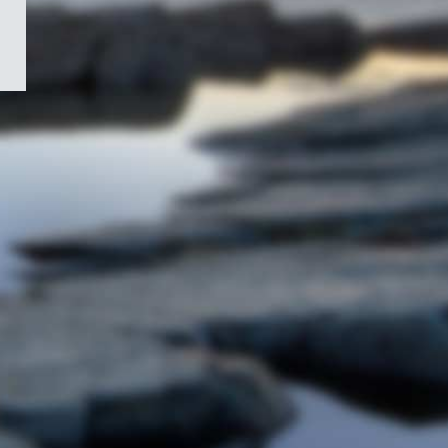
/
Symbole
du
gouvernement
du
Canada