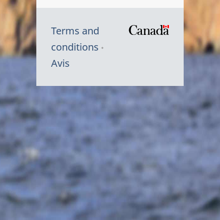
Terms and
/
conditions
Symbole
Avis
du
gouvernem
du
Canada