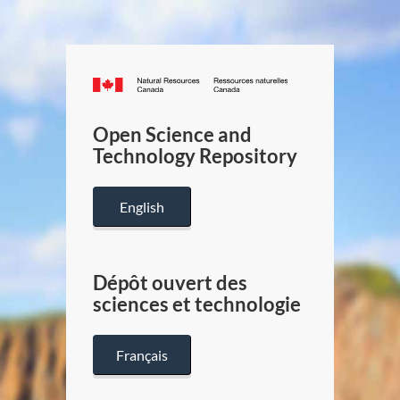
Canada.ca
/
Gouverneme
Open Science and
du
Technology Repository
Canada
English
Dépôt ouvert des
sciences et technologie
Français