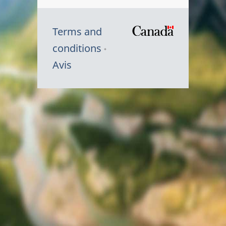
Terms and
/
conditions
Symbole
Avis
du
gouvernem
du
Canada