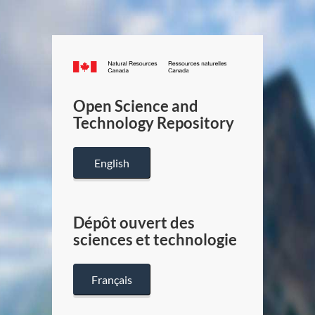
Canada.ca
/
Gouverneme
Open Science and
du
Technology Repository
Canada
English
Dépôt ouvert des
sciences et technologie
Français