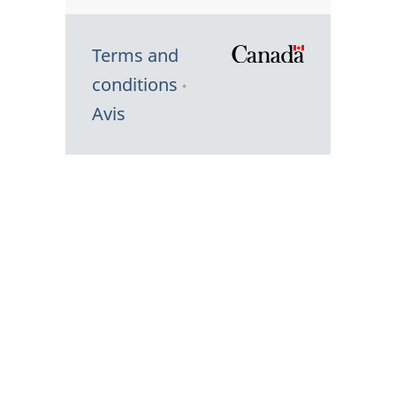
Terms and
/
conditions
Symbole
Avis
du
gouvernem
du
Canada