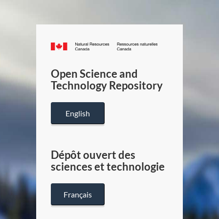
Canada.ca
/
Gouverneme
Open Science and
du
Technology Repository
Canada
English
Dépôt ouvert des
sciences et technologie
Français