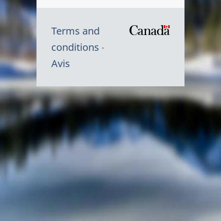
Terms and
/
conditions
Symbole
Avis
du
gouvernem
du
Canada