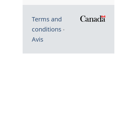
Terms and
/
conditions
Symbole
Avis
du
gouvernem
du
Canada