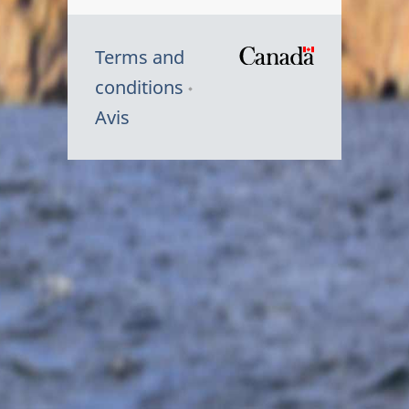
Terms and
/
conditions
Symbole
Avis
du
gouvernem
du
Canada