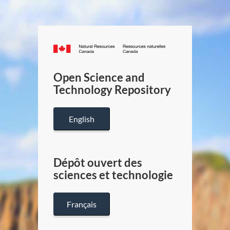
Canada.ca
/
Gouverneme
Open Science and
du
Technology Repository
Canada
English
Dépôt ouvert des
sciences et technologie
Français