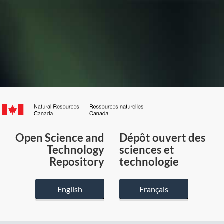
Canada.ca
/
Gouvernement
Open Science and
Dépôt ouvert des
du
Technology
sciences et
Canada
Repository
technologie
English
Français