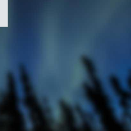
/
Symbole
du
gouvernement
du
Canada