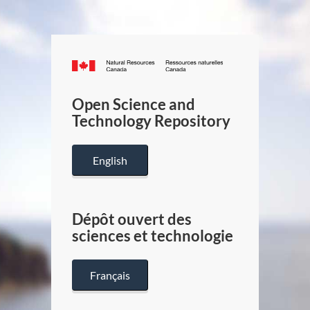
Canada.ca
/
Gouverneme
Open Science and
du
Technology Repository
Canada
English
Dépôt ouvert des
sciences et technologie
Français