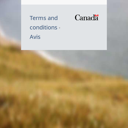
Terms and
/
conditions
Symbole
Avis
du
gouvernem
du
Canada