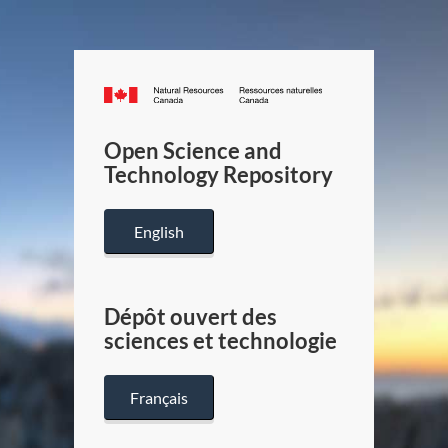
Canada.ca
/
Gouverneme
Open Science and
du
Technology Repository
Canada
English
Dépôt ouvert des
sciences et technologie
Français