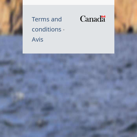
Terms and
/
conditions
Symbole
Avis
du
gouvernem
du
Canada