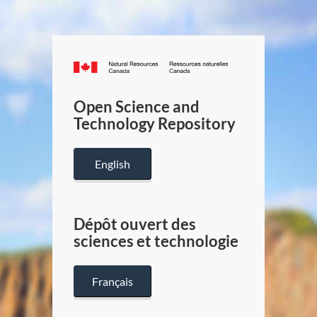
Canada.ca
/
Gouverneme
Open Science and
du
Technology Repository
Canada
English
Dépôt ouvert des
sciences et technologie
Français