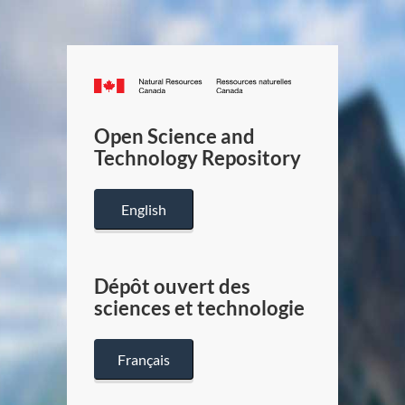
Canada.ca
/
Gouverneme
Open Science and
du
Technology Repository
Canada
English
Dépôt ouvert des
sciences et technologie
Français