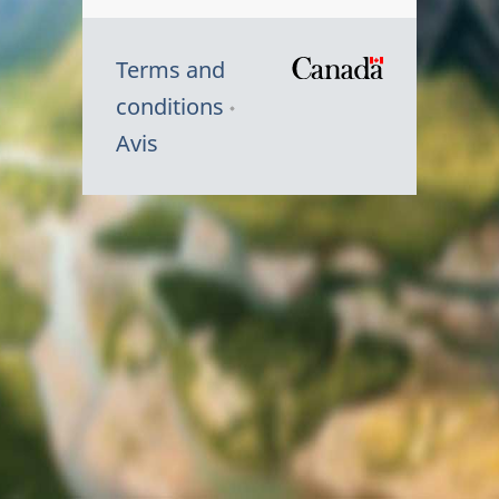
Terms and
/
conditions
Symbole
Avis
du
gouvernem
du
Canada