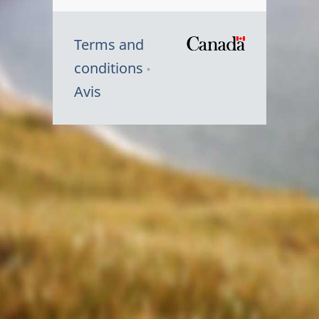
Terms and
/
conditions
Symbole
Avis
du
gouvernem
du
Canada