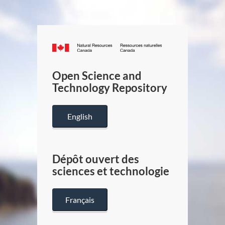
Canada.ca
/
Gouverneme
Open Science and
du
Technology Repository
Canada
English
Dépôt ouvert des
sciences et technologie
Français