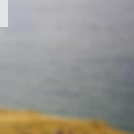
/
Symbole
du
gouvernement
du
Canada