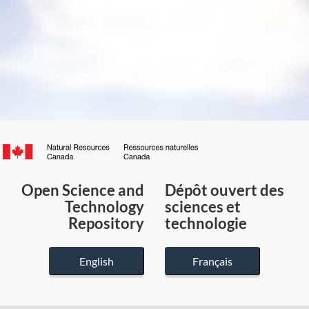
Canada.ca
/
Gouvernement
Open Science and
Dépôt ouvert des
du
Technology
sciences et
Canada
Repository
technologie
English
Français