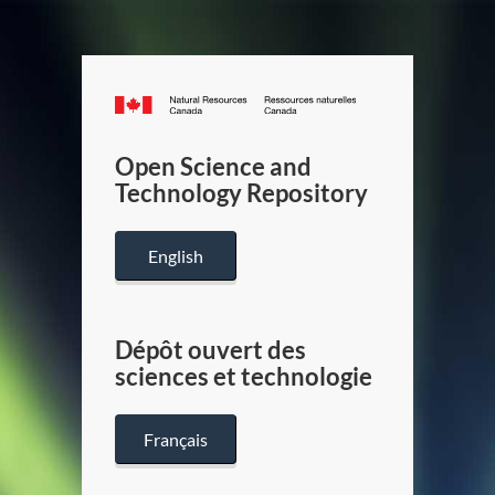
Canada.ca
/
Gouverneme
Open Science and
du
Technology Repository
Canada
English
Dépôt ouvert des
sciences et technologie
Français