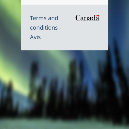
Terms and
/
conditions
Symbole
Avis
du
gouvernem
du
Canada