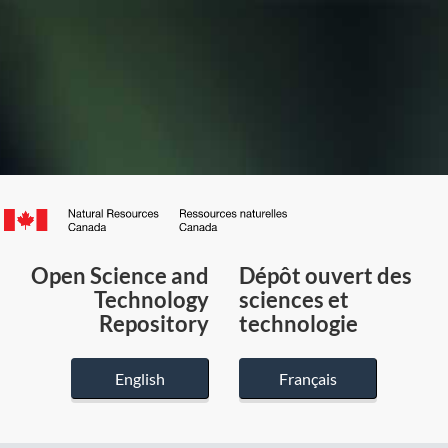
Canada.ca
/
Gouvernement
Open Science and
Dépôt ouvert des
du
Technology
sciences et
Canada
Repository
technologie
English
Français