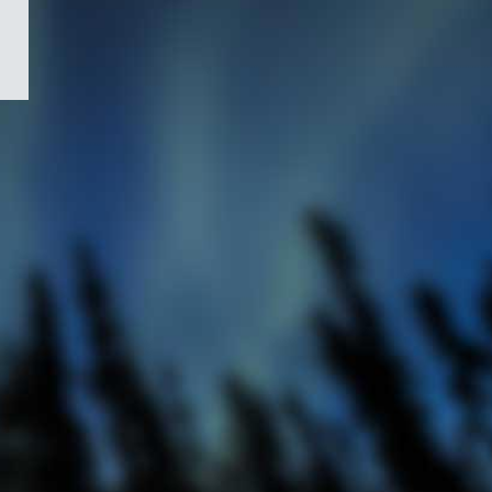
/
Symbole
du
gouvernement
du
Canada