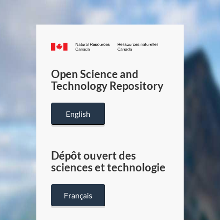
Canada.ca
/
Gouverneme
Open Science and
du
Technology Repository
Canada
English
Dépôt ouvert des
sciences et technologie
Français