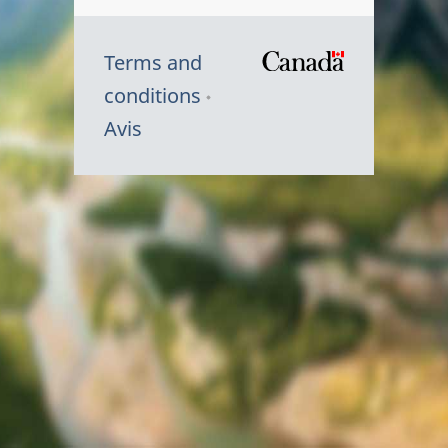
Terms and
/
conditions
Symbole
Avis
du
gouvernem
du
Canada