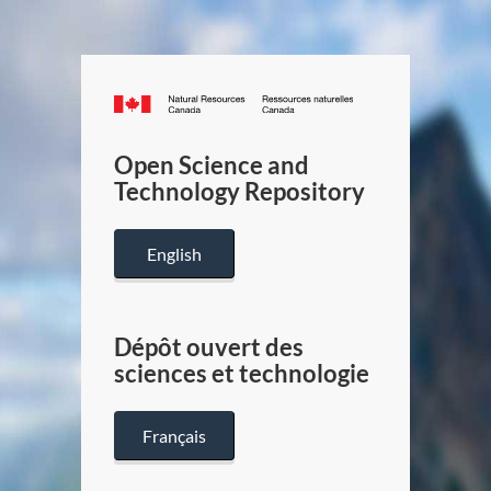
Canada.ca
/
Gouverneme
Open Science and
du
Technology Repository
Canada
English
Dépôt ouvert des
sciences et technologie
Français