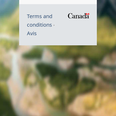
Terms and
/
conditions
Symbole
Avis
du
gouvernem
du
Canada