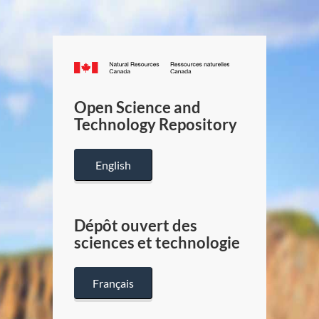
Canada.ca
/
Gouverneme
Open Science and
du
Technology Repository
Canada
English
Dépôt ouvert des
sciences et technologie
Français