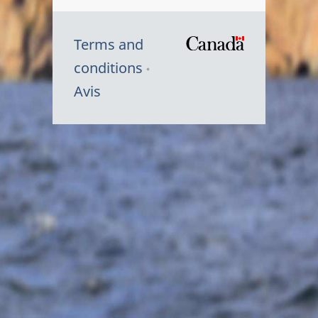
Terms and
/
conditions
Symbole
Avis
du
gouvernem
du
Canada