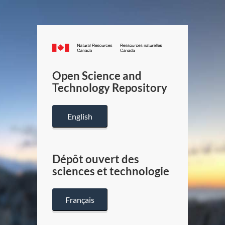
Canada.ca
/
Gouverneme
Open Science and
du
Technology Repository
Canada
English
Dépôt ouvert des
sciences et technologie
Français