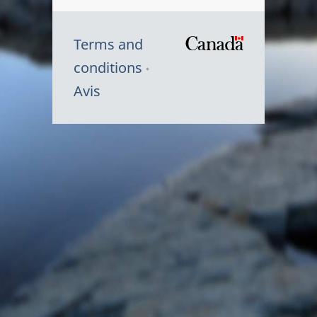
Terms and
/
conditions
Symbole
Avis
du
gouvernem
du
Canada