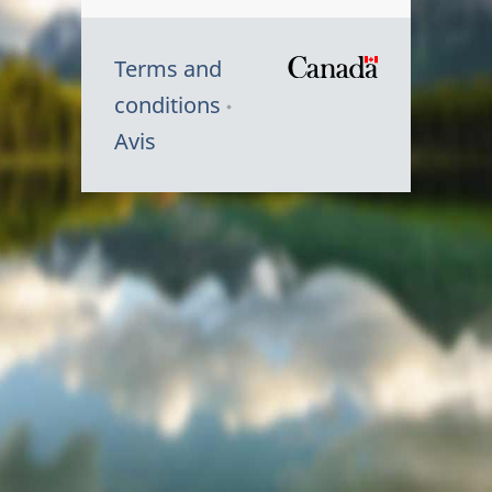
Terms and
/
conditions
Symbole
Avis
du
gouvernem
du
Canada