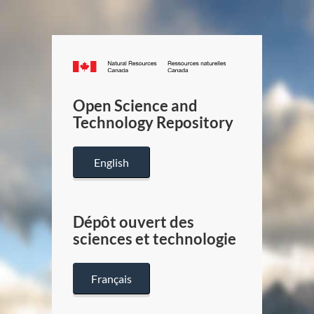
Canada.ca
/
Gouverneme
Open Science and
du
Technology Repository
Canada
English
Dépôt ouvert des
sciences et technologie
Français