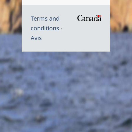
Terms and
/
conditions
Symbole
Avis
du
gouvernem
du
Canada