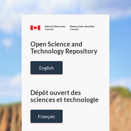
Canada.ca
/
Gouverneme
Open Science and
du
Technology Repository
Canada
English
Dépôt ouvert des
sciences et technologie
Français