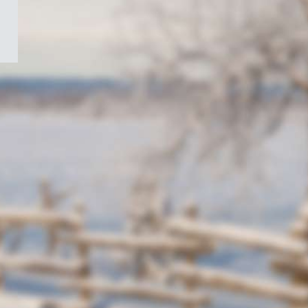
/
Symbole
du
gouvernement
du
Canada