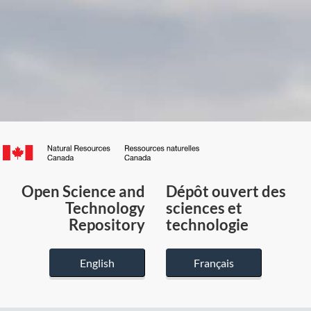
Canada.ca
/
Gouvernement
Open Science and
Dépôt ouvert des
du
Technology
sciences et
Canada
Repository
technologie
English
Français