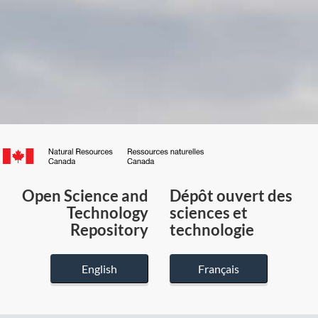
Canada.ca
/
Gouvernement
Open Science and
Dépôt ouvert des
du
Technology
sciences et
Canada
Repository
technologie
English
Français