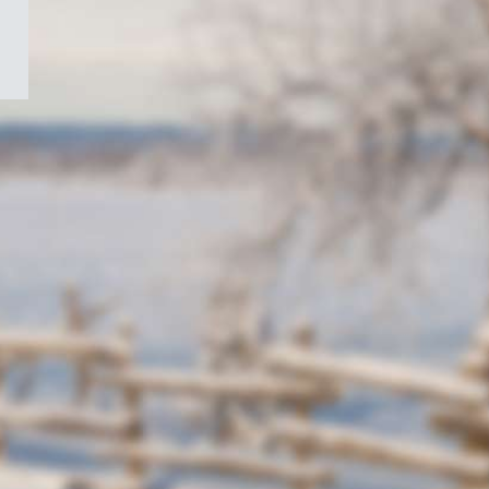
/
Symbole
du
gouvernement
du
Canada