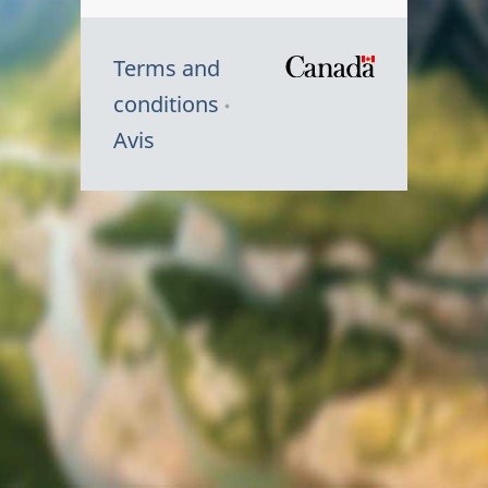
Terms and
/
conditions
Symbole
Avis
du
gouvernem
du
Canada