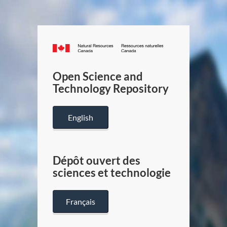
Canada.ca
/
Gouverneme
Open Science and
du
Technology Repository
Canada
English
Dépôt ouvert des
sciences et technologie
Français