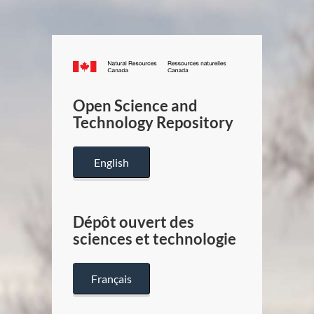
Canada.ca
/
Gouverneme
Open Science and
du
Technology Repository
Canada
English
Dépôt ouvert des
sciences et technologie
Français