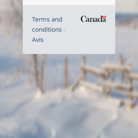
Terms and
/
conditions
Symbole
Avis
du
gouvernem
du
Canada