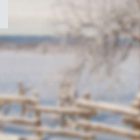
/
Symbole
du
gouvernement
du
Canada