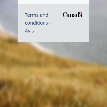
Terms and
/
conditions
Symbole
Avis
du
gouvernem
du
Canada