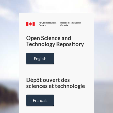
Canada.ca
/
Gouverneme
Open Science and
du
Technology Repository
Canada
English
Dépôt ouvert des
sciences et technologie
Français