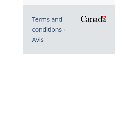
Terms and
/
conditions
Symbole
Avis
du
gouvernem
du
Canada